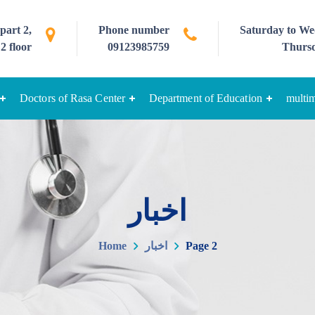
part 2,
Phone number
Saturday to Wed
2 floor
09123985759
Thursd
Doctors of Rasa Center
Department of Education
multi
اخبار
Page 2
اخبار
Home