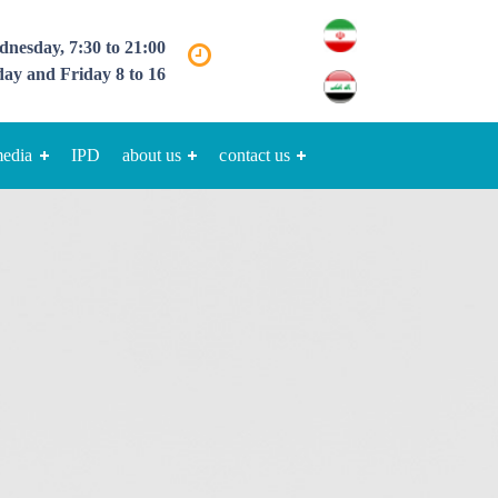
nesday, 7:30 to 21:00
ay and Friday 8 to 16
media
IPD
about us
contact us