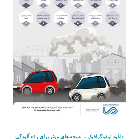
دانلود اینفوگرافیک – نسخه های موثر برای رفع آلودگی