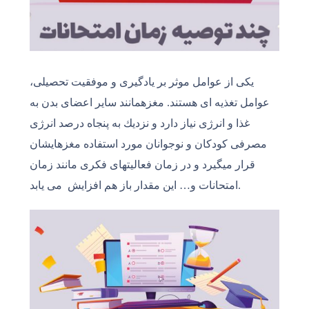
یكى از عوامل موثر بر یادگیرى و موفقیت تحصیلى،
عوامل تغذیه ای هستند. مغزهمانند سایر اعضاى بدن به
غذا و انرژى نیاز دارد و نزدیك به پنجاه درصد انرژی
مصرفى كودكان و نوجوانان مورد استفاده مغزهایشان
قرار میگیرد و در زمان فعالیتهاى فكرى مانند زمان
امتحانات و… این مقدار باز هم افزایش می یابد.