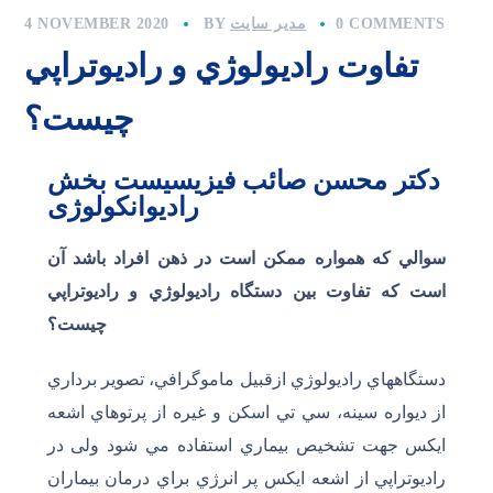
0 COMMENTS
مدیر سایت
BY
4 NOVEMBER 2020
تفاوت راديولوژي و راديوتراپي
چیست؟
دکتر محسن صائب فیزیسیست بخش
رادیوانکولوژی
سوالي که همواره ممکن است در ذهن افراد باشد آن
است که تفاوت بين دستگاه راديولوژي و راديوتراپي
چيست؟
دستگاههاي راديولوژي ازقبيل ماموگرافي، تصوير برداري
از ديواره سينه، سي تي اسکن و غيره از پرتوهاي اشعه
ايکس جهت تشخيص بيماري استفاده مي شود ولی در
راديوتراپي از اشعه ايکس پر انرژي براي درمان بيماران