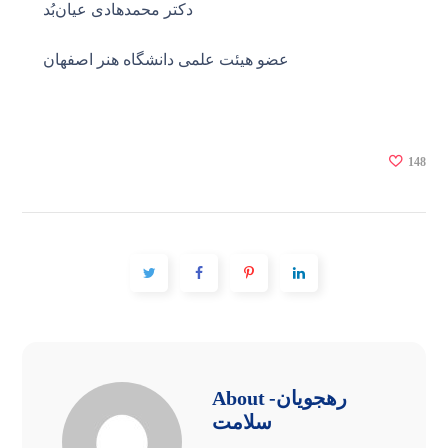
دکتر محمدهادی عیان‌بُد
عضو هیئت علمی دانشگاه هنر اصفهان
148
-رهجویان
About
سلامت