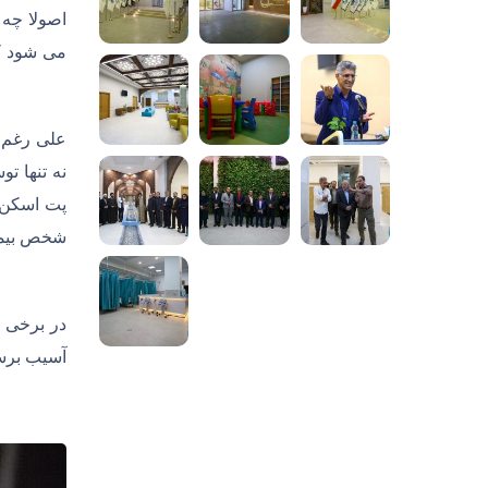
اصولا چه 
می شود که
علی رغم ا
نه تنها ت
پت اسکن ه
شخص بیمار
در برخی ب
آسیب برسد